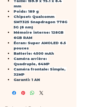
Taille
: 159.9 x 75.1 x 8.4 
mm
Poids
: 189 g
Chipset
: Qualcomm 
SM7325 Snapdragon 778G 
5G (6 nm)
Mémoire interne
: 128GB 
6GB RAM
Écran
: Super AMOLED 6.5 
pouces
Batterie
: 4500 mAh
Caméra arrière
: 
Quadruple, 64MP
Caméra frontale
: Simple, 
32MP
Garanti
: 1 AN