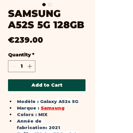
SAMSUNG
A52S 5G 128GB
Price
€239.00
Quantity
*
Add to Cart
Modèle :
 Galaxy A52s 5G
Marque :
Samsung
Colors : 
MIX
Année de 
fabrication
: 2021