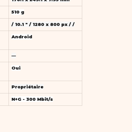
510 g
/ 10.1 " / 1280 x 800 px / /
Android
—
Oui
Propriétaire
N+G - 300 Mbit/s