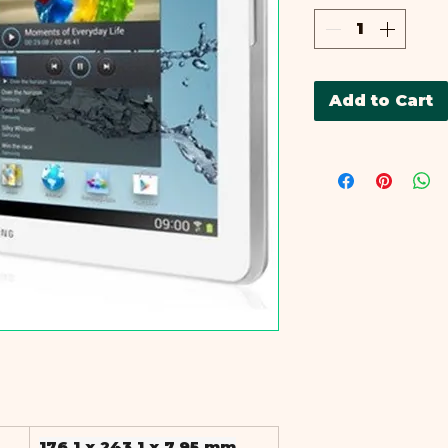
B
Add to Cart
176.1 x 243.1 x 7.95 mm