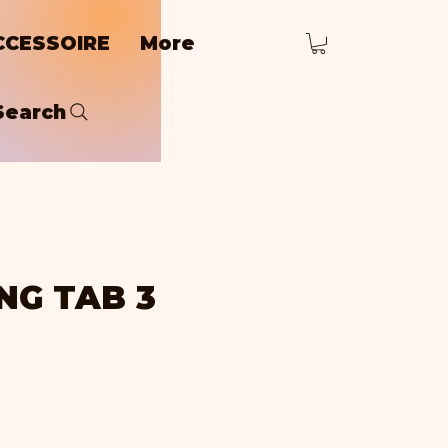
CCESSOIRE
More
Search
G TAB 3
ice