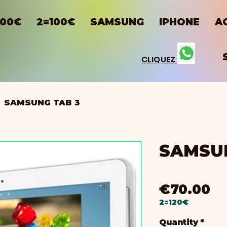
100€
2=100€
SAMSUNG
IPHONE
A
CLIQUEZ
SAMSUNG TAB 3
SAMSUN
Pr
€70.00
2=120€
Quantity
*