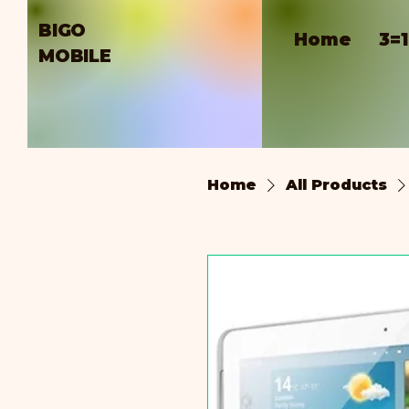
BIGO
Home
3=
MOBILE
Home
All Products