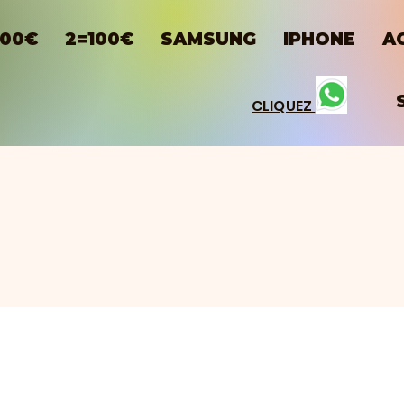
100€
2=100€
SAMSUNG
IPHONE
A
CLIQUEZ