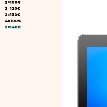
2=100€
2=120€
2=130€
4=100€
2=140€