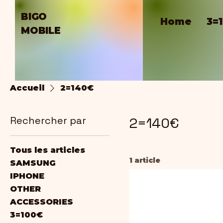
BIGO
Home
3=
MOBILE
Accueil
2=140€
Rechercher par
2=140€
Tous les articles
1 article
SAMSUNG
IPHONE
OTHER
ACCESSORIES
3=100€