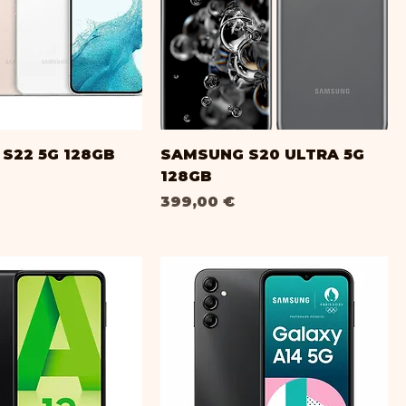
i
S22 5G 128GB
SAMSUNG S20 ULTRA 5G
128GB
Prix
399,00 €