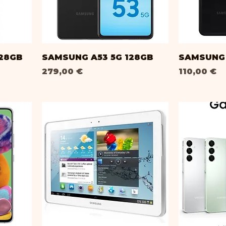
128GB
SAMSUNG A53 5G 128GB
SAMSUNG 
Prix
Prix
279,00 €
110,00 €