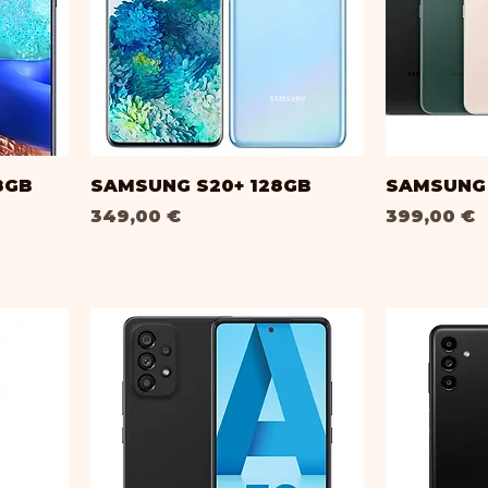
B
8GB
SAMSUNG S20+ 128GB
SAMSUNG 
Prix
Prix
349,00 €
399,00 €