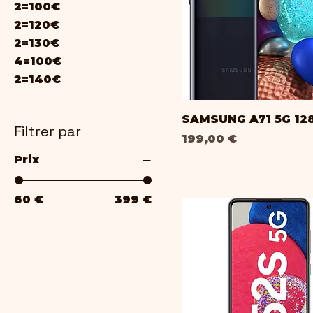
2=100€
2=120€
2=130€
4=100€
2=140€
SAMSUNG A71 5G 12
Filtrer par
Prix
199,00 €
Prix
60 €
399 €