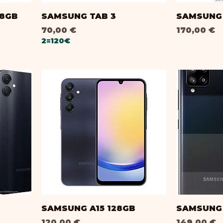
28GB
SAMSUNG TAB 3
SAMSUNG 
Prix
Prix
70,00 €
170,00 €
2=120€
SAMSUNG A15 128GB
SAMSUNG 
Prix
Prix
120,00 €
149,00 €