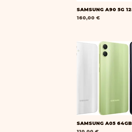
SAMSUNG A90 5G 1
Prix
160,00 €
SAMSUNG A05 64GB
Prix
110,00 €