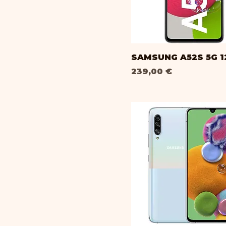
SAMSUNG A52S 5G 
Prix
239,00 €