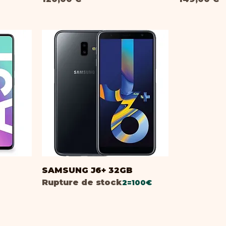
SAMSUNG J6+ 32GB
Rupture de stock
2=100€