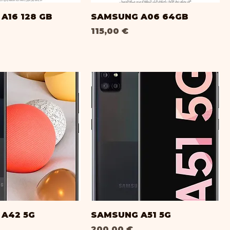
A16 128 GB
SAMSUNG A06 64GB
Prix
115,00 €
A42 5G
SAMSUNG A51 5G
Prix
200,00 €