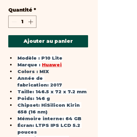
Quantité
*
Ajouter au panier
Modèle :
 P10 Lite
Marque :
Huawei
Colors : 
MIX
Année de 
fabrication
: 2017
Taille
: 146.5 x 72 x 7.2 mm
Poids
: 146 g
Chipset
: HiSilicon Kirin 
658 (16 nm)
Mémoire interne
: 64 GB
Écran
: LTPS IPS LCD 5.2 
pouces