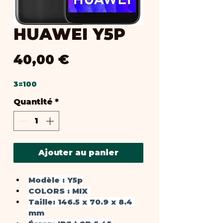
HUAWEI Y5P
Prix
40,00 €
3=100
Quantité
*
Ajouter au panier
Modèle :
 Y5p
COLORS : 
MIX
Taille
: 146.5 x 70.9 x 8.4 
mm