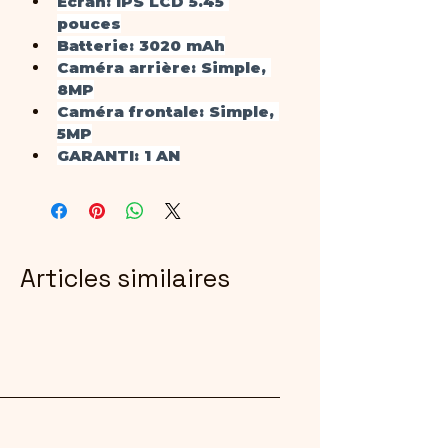
Écran
: IPS LCD 5.45 
pouces
Batterie
: 3020 mAh
Caméra arrière
: Simple, 
8MP
Caméra frontale
: Simple, 
5MP
GARANTI
: 1 AN
Articles similaires