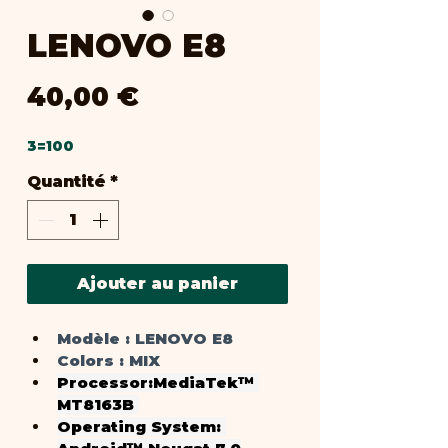
LENOVO E8
Prix
40,00 €
3=100
Quantité
*
Ajouter au panier
Modèle :
 LENOVO E8
Colors : 
MIX
Processor:
MediaTek™ 
MT8163B 
Operating System: 