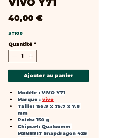
VIVO Y71
Prix
40,00 €
3=100
Quantité
*
Ajouter au panier
Modèle :
 VIVO Y71
Marque :
vivo
Taille
: 155.9 x 75.7 x 7.8 
mm
Poids
: 150 g
Chipset
: Qualcomm 
MSM8917 Snapdragon 425 